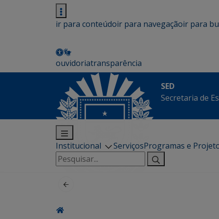
ir para conteúdo
ir para navegação
ir para b
ouvidoria
transparência
SED
Secretaria de E
Institucional
Serviços
Programas e Projet
Pesquisar
por: