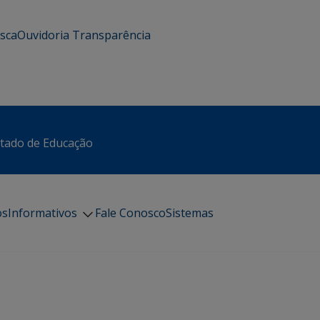
usca
Ouvidoria
Transparência
stado de Educação
os
Informativos
Fale Conosco
Sistemas