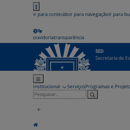
ir para conteúdo
ir para navegação
ir para b
ouvidoria
transparência
SED
Secretaria de E
Institucional
Serviços
Programas e Projet
Pesquisar
por: