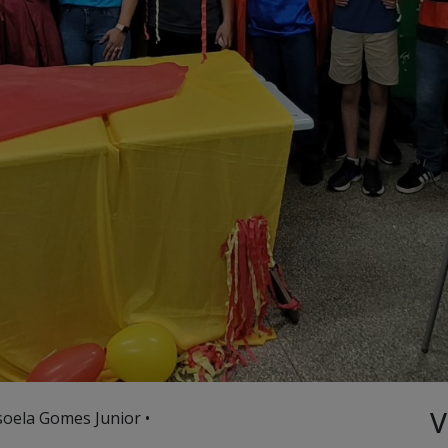
V
soela Gomes Junior •