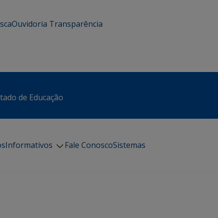
usca
Ouvidoria
Transparência
stado de Educação
os
Informativos
Fale Conosco
Sistemas