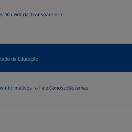
usca
Ouvidoria
Transparência
stado de Educação
os
Informativos
Fale Conosco
Sistemas