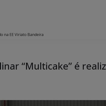
ado na EE Viriato Bandeira
linar “Multicake” é reali