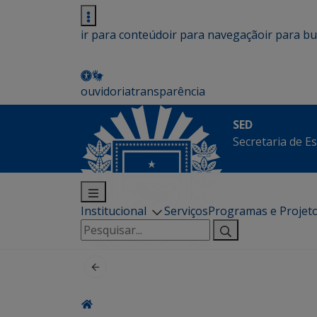
ir para conteúdo
ir para navegação
ir para b
ouvidoria
transparência
SED
Secretaria de E
Institucional
Serviços
Programas e Projet
Pesquisar
por: