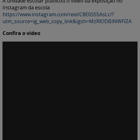
A unidade escolar publicou o vídeo da exposição no
Instagram da escola
https://www.instagram.com/reel/C8E0S55AsLc/?
utm_source=ig_web_copy_link&igsh=MzRlODBiNWFlZA
Confira o vídeo
Tocador
de
vídeo