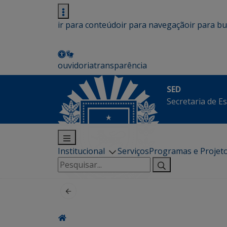
ir para conteúdo
ir para navegação
ir para b
ouvidoria
transparência
SED
Secretaria de E
Institucional
Serviços
Programas e Projet
Pesquisar
por: