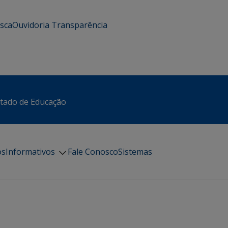
usca
Ouvidoria
Transparência
stado de Educação
os
Informativos
Fale Conosco
Sistemas