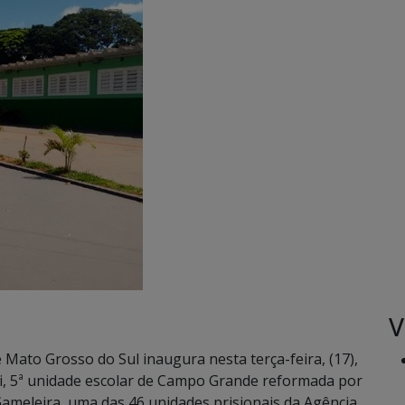
V
ato Grosso do Sul inaugura nesta terça-feira, (17),
ni, 5ª unidade escolar de Campo Grande reformada por
ameleira, uma das 46 unidades prisionais da Agência