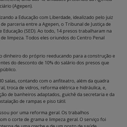
iário (Agepen).
lizando a Educação com Liberdade, idealizado pelo juiz
e parceria entre a Agepen, o Tribunal de Justiça de
de Educação (SED). Ao todo, 14 presos trabalharam na
 de limpeza. Todos eles oriundos do Centro Penal
 o dinheiro do próprio reeducando para a construção e
ntes do desconto de 10% do salário dos presos que
público.
0 salas, contando com o anfiteatro, além da quadra
l, troca de vidros, reforma elétrica e hidráulica, e,
ução de banheiros adaptados, guichê da secretaria e da
stalação de rampas e piso tátil.
ssou por uma reforma geral. Os trabalhos
om o corte de grama e limpeza geral. O serviço foi
interna de uma creche e de um posto de saúde