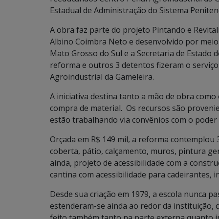
Estadual de Administração do Sistema Penitenc
A obra faz parte do projeto Pintando e Revita
Albino Coimbra Neto e desenvolvido por meio d
Mato Grosso do Sul e a Secretaria de Estado 
reforma e outros 3 detentos fizeram o serviço
Agroindustrial da Gameleira.
A iniciativa destina tanto a mão de obra como
compra de material. Os recursos são provenie
estão trabalhando via convênios com o poder 
Orçada em R$ 149 mil, a reforma contemplou 3
coberta, pátio, calçamento, muros, pintura gera
ainda, projeto de acessibilidade com a constr
cantina com acessibilidade para cadeirantes, in
Desde sua criação em 1979, a escola nunca pa
estenderam-se ainda ao redor da instituição, c
feito também tanto na parte externa quanto 