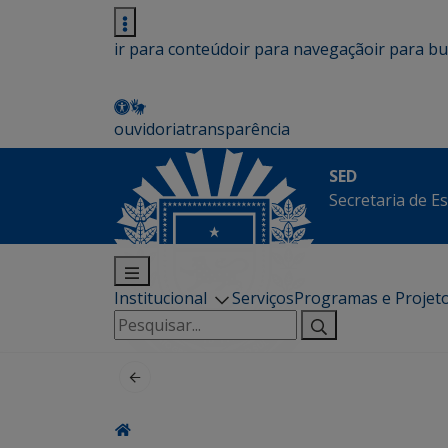
ir para conteúdo
ir para navegação
ir para b
ouvidoria
transparência
SED
Secretaria de E
Institucional
Serviços
Programas e Projet
Pesquisar
por: