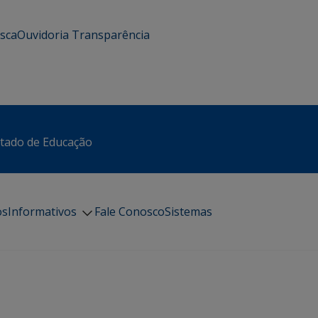
usca
Ouvidoria
Transparência
stado de Educação
os
Informativos
Fale Conosco
Sistemas