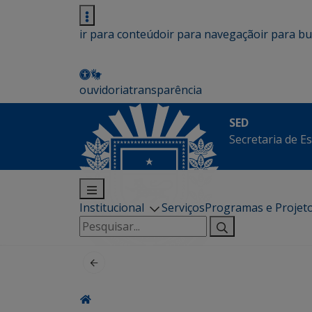
ir para conteúdo
ir para navegação
ir para b
ouvidoria
transparência
SED
Secretaria de E
Institucional
Serviços
Programas e Projet
Pesquisar
por: