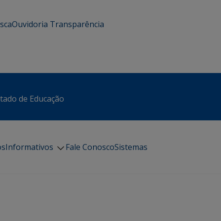
usca
Ouvidoria
Transparência
stado de Educação
os
Informativos
Fale Conosco
Sistemas