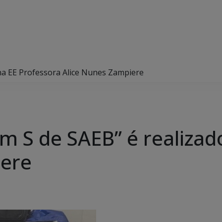
 na EE Professora Alice Nunes Zampiere
om S de SAEB” é realizad
iere