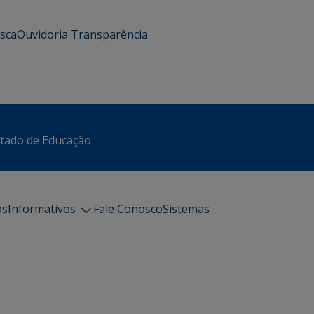
usca
Ouvidoria
Transparência
stado de Educação
os
Informativos
Fale Conosco
Sistemas