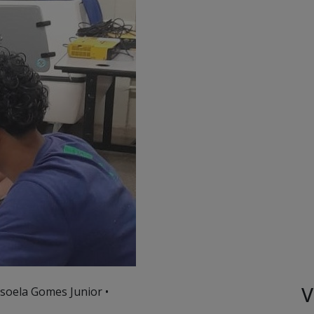
V
soela Gomes Junior •