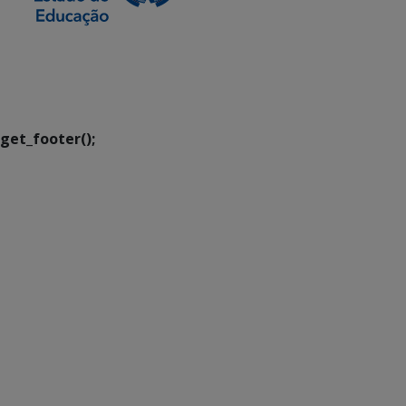
SETDIG | Secretaria-
Executiva de
Transformação Digital
get_footer();