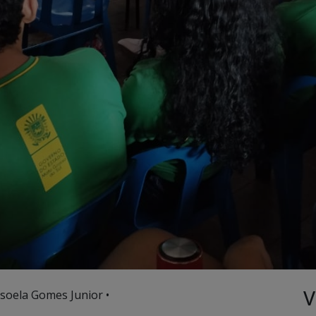
V
soela Gomes Junior •