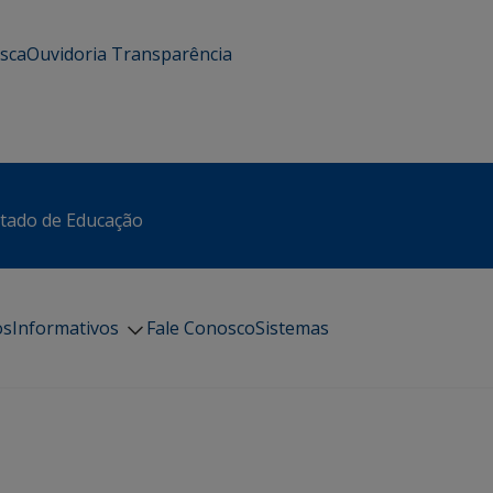
usca
Ouvidoria
Transparência
stado de Educação
os
Informativos
Fale Conosco
Sistemas