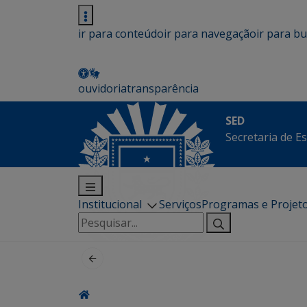
ir para conteúdo
ir para navegação
ir para b
ouvidoria
transparência
SED
Secretaria de E
Institucional
Serviços
Programas e Projet
Pesquisar
por: