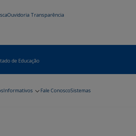
usca
Ouvidoria
Transparência
stado de Educação
os
Informativos
Fale Conosco
Sistemas