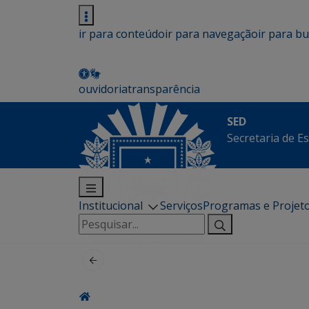
ir para conteúdo
ir para navegação
ir para b
ouvidoria
transparência
SED
Secretaria de E
Institucional
Serviços
Programas e Projet
Pesquisar
por: