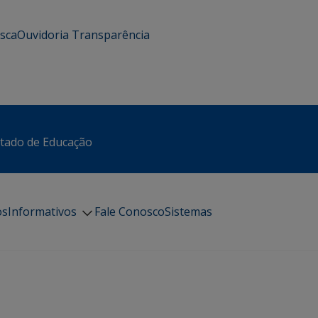
usca
Ouvidoria
Transparência
stado de Educação
os
Informativos
Fale Conosco
Sistemas