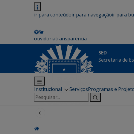
ir para conteúdo
ir para navegação
ir para b
ouvidoria
transparência
SED
Secretaria de E
Institucional
Serviços
Programas e Projet
Pesquisar
por: