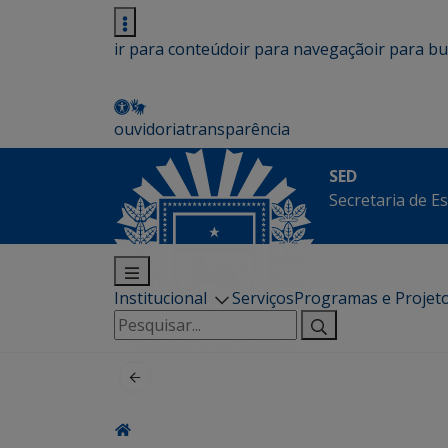
ir para conteúdo
ir para navegação
ir para b
ouvidoria
transparência
SED
Secretaria de E
Institucional
Serviços
Programas e Projet
Pesquisar
por: