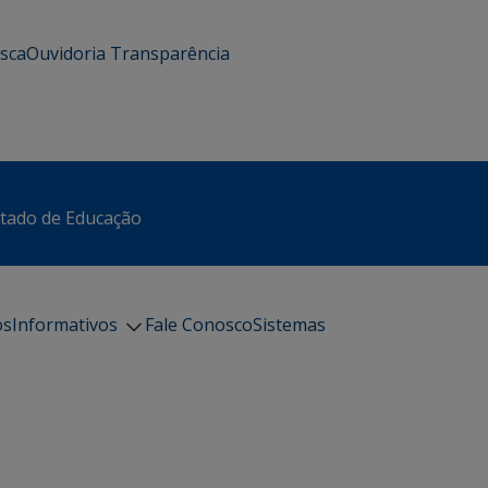
usca
Ouvidoria
Transparência
stado de Educação
os
Informativos
Fale Conosco
Sistemas