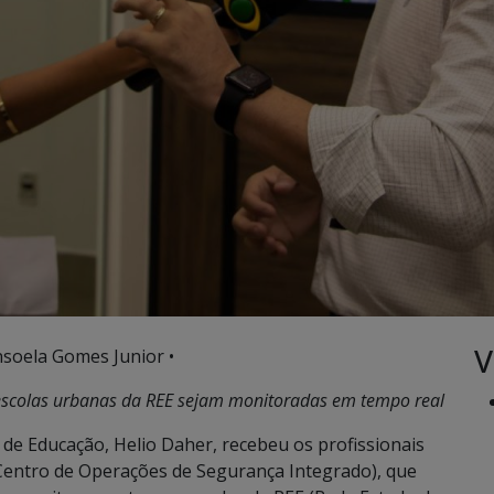
V
nsoela Gomes Junior •
as escolas urbanas da REE sejam monitoradas em tempo real
o de Educação, Helio Daher, recebeu os profissionais
(Centro de Operações de Segurança Integrado), que