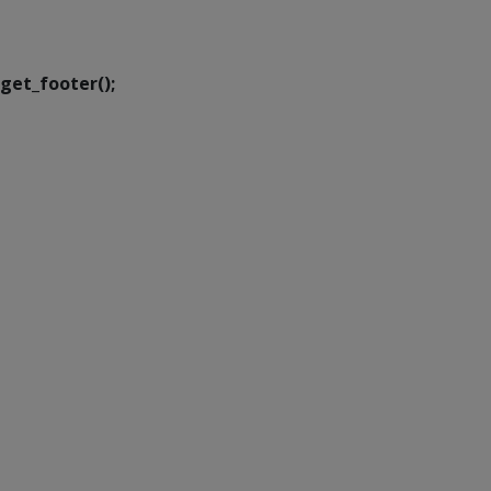
Executiva de
Transformação Digital
get_footer();