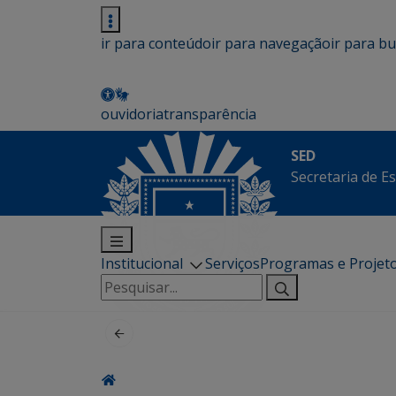
ir para conteúdo
ir para navegação
ir para b
ouvidoria
transparência
SED
Secretaria de E
Institucional
Serviços
Programas e Projet
Pesquisar
por: