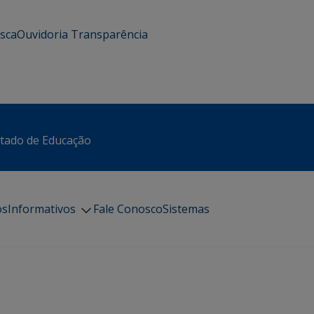
usca
Ouvidoria
Transparência
stado de Educação
os
Informativos
Fale Conosco
Sistemas