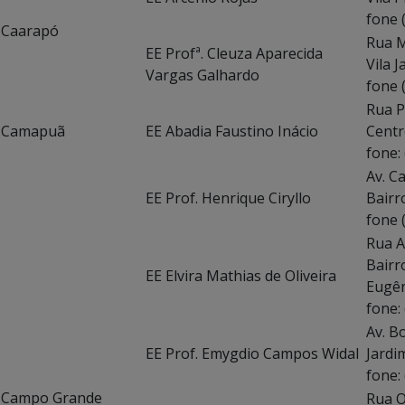
fone 
Caarapó
Rua
EE Profª. Cleuza Aparecida
V
Vargas Galhardo
fone 
Rua P
Camapuã
EE Abadia Faustino Inácio
Centr
fone:
Av
EE Prof. Henrique Ciryllo
Bairr
fone 
Ru
Bairr
EE Elvira Mathias de Oliveira
E
fone:
Av.
EE Prof. Emygdio Campos Widal
Ja
fone:
Campo Grande
Rua