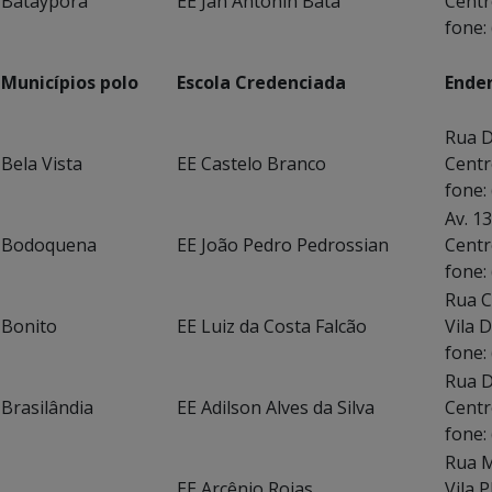
Batayporã
EE Jan Antonin Bata
Centr
fone:
Municípios polo
Escola Credenciada
Ende
Rua D
Bela Vista
EE Castelo Branco
Centr
fone:
Av. 1
Bodoquena
EE João Pedro Pedrossian
Centr
fone:
Rua C
Bonito
EE Luiz da Costa Falcão
Vila 
fone:
Rua D
Brasilândia
EE Adilson Alves da Silva
Centr
fone:
Rua
EE Arcênio Rojas
Vi