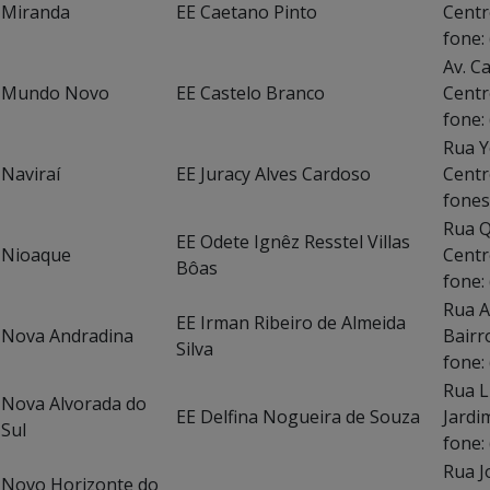
Miranda
EE Caetano Pinto
Centr
fone:
Av. C
Mundo Novo
EE Castelo Branco
Centr
fone:
Rua Y
Naviraí
EE Juracy Alves Cardoso
Centr
fones
Rua Q
EE Odete Ignêz Resstel Villas
Nioaque
Centr
Bôas
fone:
Rua A
EE Irman Ribeiro de Almeida
Nova Andradina
Bairr
Silva
fone:
Rua L
Nova Alvorada do
EE Delfina Nogueira de Souza
Jardi
Sul
fone:
Rua J
Novo Horizonte do