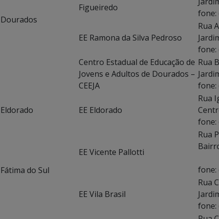
Ja
Figueiredo
fone:
Dourados
Rua 
EE Ramona da Silva Pedroso
Ja
fone:
Centro Estadual de Educação de
Rua B
Jovens e Adultos de Dourados –
Jardi
CEEJA
fone:
Rua I
Eldorado
EE Eldorado
Centr
fone:
Rua
Bairr
EE Vicente Pallotti
fone:
Fátima do Sul
Rua C
EE Vila Brasil
Ja
fone:
Rua C