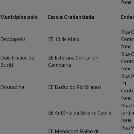
fone:
Municípios polo
Escola Credenciada
Ende
Rua O
Deodápolis
EE 13 de Maio
C
fone:
Rua C
Dois Irmãos de
EE Estefana Centurion
Centr
Buriti
Gambarra
fone:
Rua P
Douradina
EE Barão do Rio Branco
C
fone:
Ru
EE Antônia da Silveira Capilé
Ja
fone:
Rua W
EE Menodora Fialho de