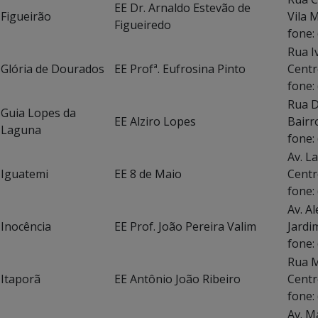
EE Dr. Arnaldo Estevão de
Figueirão
Vila 
Figueiredo
fone:
Rua I
Glória de Dourados
EE Profª. Eufrosina Pinto
C
fone:
Rua D
Guia Lopes da
EE Alziro Lopes
Bairr
Laguna
fone:
Av. 
Iguatemi
EE 8 de Maio
C
fone:
Av. A
Inocência
EE Prof. João Pereira Valim
Jardi
fone:
Rua 
Itaporã
EE Antônio João Ribeiro
C
fone:
Av. M