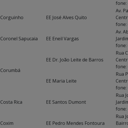
fone:
Av. P
Corguinho
EE José Alves Quito
Centr
fone:
Av. A
Coronel Sapucaia
EE Eneil Vargas
Jardi
fone:
Rua C
EE Dr. João Leite de Barros
Ce
fone:
Corumbá
Rua P
EE Maria Leite
Centr
fone:
Rua J
Costa Rica
EE Santos Dumont
Jardi
fone:
Rua J
Coxim
EE Pedro Mendes Fontoura
Bai