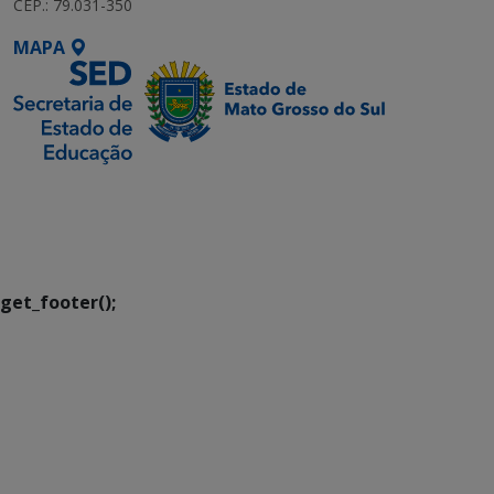
CEP.: 79.031-350
MAPA
SETDIG | Secretaria-
Executiva de
Transformação Digital
get_footer();