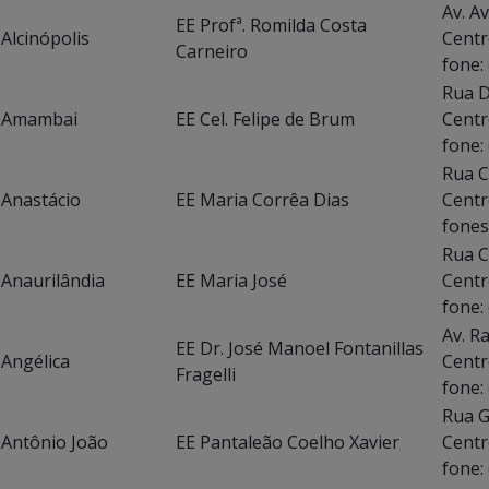
Av. A
EE Profª. Romilda Costa
Alcinópolis
Centr
Carneiro
fone:
Rua
Amambai
EE Cel. Felipe de Brum
fone:
Rua C
Anastácio
EE Maria Corrêa Dias
Centr
fones
Rua C
Anaurilândia
EE Maria José
Centr
fone:
Av. R
EE Dr. José Manoel Fontanillas
Angélica
Centr
Fragelli
fone:
Rua 
Antônio João
EE Pantaleão Coelho Xavier
fone: