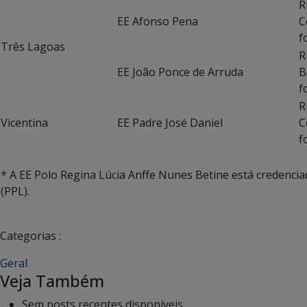
R
EE Afonso Pena
C
f
Três Lagoas
R
EE João Ponce de Arruda
B
f
R
Vicentina
EE Padre José Daniel
C
f
* A EE Polo Regina Lúcia Anffe Nunes Betine está credenciad
(PPL).
Categorias :
Geral
Veja Também
Sem posts recentes disponíveis.