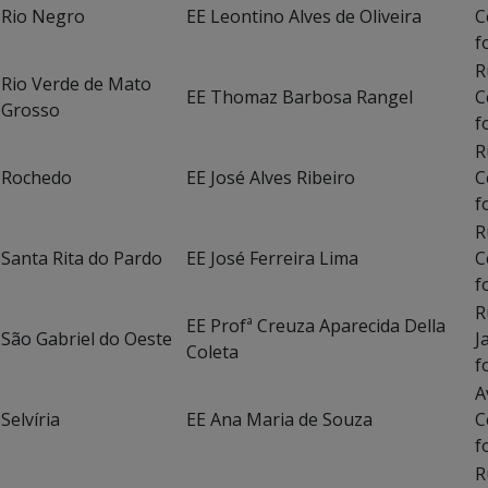
Rio Negro
EE Leontino Alves de Oliveira
C
f
R
Rio Verde de Mato
EE Thomaz Barbosa Rangel
C
Grosso
f
R
Rochedo
EE José Alves Ribeiro
C
f
R
Santa Rita do Pardo
EE José Ferreira Lima
C
f
R
EE Profª Creuza Aparecida Della
São Gabriel do Oeste
J
Coleta
f
A
Selvíria
EE Ana Maria de Souza
C
f
R