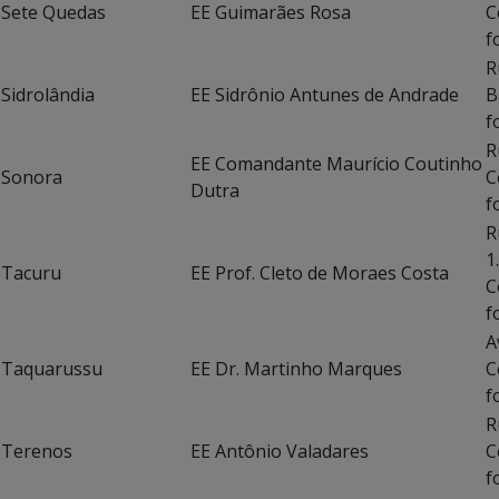
Sete Quedas
EE Guimarães Rosa
C
f
R
Sidrolândia
EE Sidrônio Antunes de Andrade
B
f
R
EE Comandante Maurício Coutinho
Sonora
C
Dutra
f
R
1
Tacuru
EE Prof. Cleto de Moraes Costa
C
f
A
Taquarussu
EE Dr. Martinho Marques
C
f
R
Terenos
EE Antônio Valadares
C
f