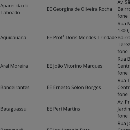
Av. S
Aparecida do
EE Georgina de Oliveira Rocha
Bairr
Taboado
fone:
Rua M
Aquidauana
EE Profª Doris Mendes Trindade
Bairr
T
fone:
Rua B
Aral Moreira
EE João Vitorino Marques
Centr
fone:
Rua T
Bandeirantes
EE Ernesto Sólon Borges
Centr
fone:
Av. P
Bataguassu
EE Peri Martins
Ja
fone:
Rua J