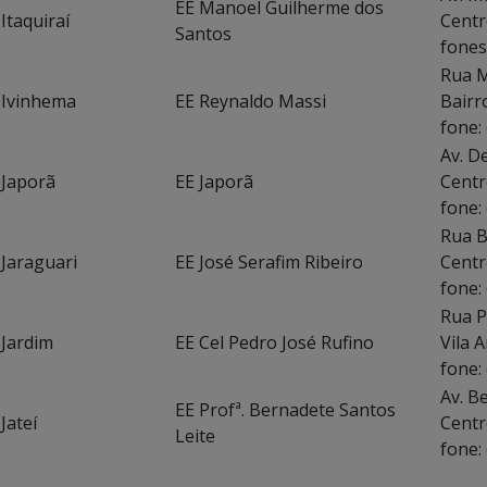
EE Manoel Guilherme dos
Itaquiraí
Centr
Santos
fones
Rua M
Ivinhema
EE Reynaldo Massi
Bairr
fone:
Av. D
Japorã
EE Japorã
Centr
fone:
Rua B
Jaraguari
EE José Serafim Ribeiro
Centr
fone:
Rua P
Jardim
EE Cel Pedro José Rufino
V
fone:
Av. B
EE Profª. Bernadete Santos
Jateí
C
Leite
fone: