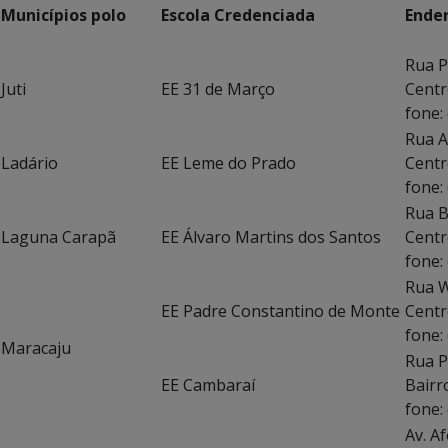
Municípios polo
Escola Credenciada
Ende
Rua P
Juti
EE 31 de Março
Centr
fone:
Rua A
Ladário
EE Leme do Prado
Centr
fone:
Rua B
Laguna Carapã
EE Álvaro Martins dos Santos
Centr
fone:
Rua W
EE Padre Constantino de Monte
Centr
fone:
Maracaju
Rua P
EE Cambaraí
Bairr
fone:
Av. A