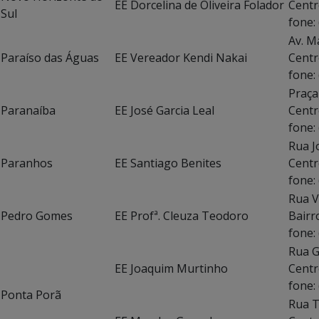
EE Dorcelina de Oliveira Folador
Centr
Sul
fone:
Av. M
Paraíso das Águas
EE Vereador Kendi Nakai
Centr
fone:
Praça
Paranaíba
EE José Garcia Leal
Centr
fone:
Rua J
Paranhos
EE Santiago Benites
Centr
fone:
Rua V
Pedro Gomes
EE Profª. Cleuza Teodoro
Bairr
fone:
Rua G
EE Joaquim Murtinho
Centr
fone:
Ponta Porã
Rua T