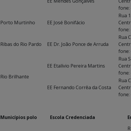
EE Mendes Gonçalves
Centr
fone:
Rua 1
Porto Murtinho
EE José Bonifácio
Centr
fone:
Rua C
Ribas do Rio Pardo
EE Dr. João Ponce de Arruda
Centr
fone:
Rua S
EE Etalívio Pereira Martins
Centr
fone:
Rio Brilhante
Rua C
EE Fernando Corrêa da Costa
Centr
fone:
Municípios polo
Escola Credenciada
E
R