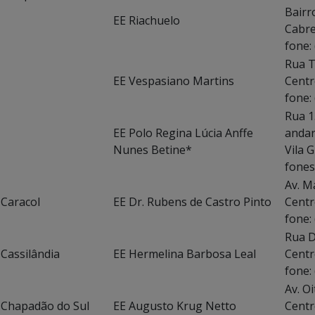
Bairr
EE Riachuelo
C
fone:
Rua
EE Vespasiano Martins
fone:
Rua 1
EE Polo Regina Lúcia Anffe
a
Nunes Betine*
Vila G
fones
Av. M
Caracol
EE Dr. Rubens de Castro Pinto
Centr
fone:
Rua D
Cassilândia
EE Hermelina Barbosa Leal
Centr
fone:
Av. Oi
Chapadão do Sul
EE Augusto Krug Netto
Centr