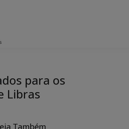
s
ados para os
e Libras
eja Também