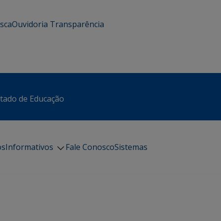
usca
Ouvidoria
Transparência
stado de Educação
os
Informativos
Fale Conosco
Sistemas