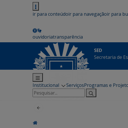
ir para conteúdo
ir para navegação
ir para b
ouvidoria
transparência
SED
Secretaria de E
Institucional
Serviços
Programas e Projet
Pesquisar
por: