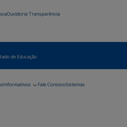
usca
Ouvidoria
Transparência
stado de Educação
os
Informativos
Fale Conosco
Sistemas