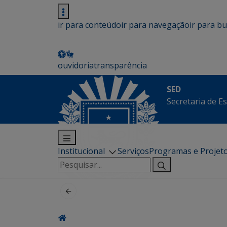
ir para conteúdo
ir para navegação
ir para b
ouvidoria
transparência
SED
Secretaria de E
Institucional
Serviços
Programas e Projet
Pesquisar
por: