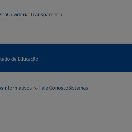
usca
Ouvidoria
Transparência
stado de Educação
os
Informativos
Fale Conosco
Sistemas