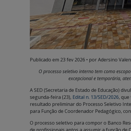
Publicado em
23 fev 2026
• por Adersino Valen
O processo seletivo interno tem como escop
excepcional e temporária, at
A SED (Secretaria de Estado de Educação) divul
segunda-feira (23),
Edital n. 13/SED/2026
, que
resultado preliminar do Processo Seletivo I
para Função de Coordenador Pedagógico, confo
O processo seletivo para compor o Banco R
de profissionais aptos a assumir a função de