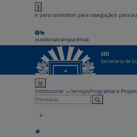
ir para conteúdo
ir para navegação
ir para b
ouvidoria
transparência
SED
Secretaria de E
Institucional
Serviços
Programas e Projet
Pesquisar
por: