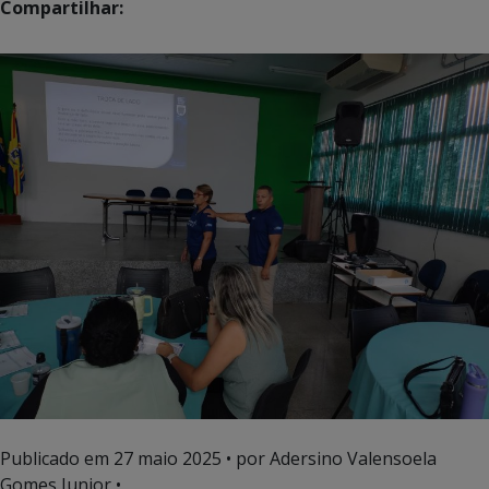
Compartilhar:
Publicado em
27 maio 2025
• por Adersino Valensoela
Gomes Junior •