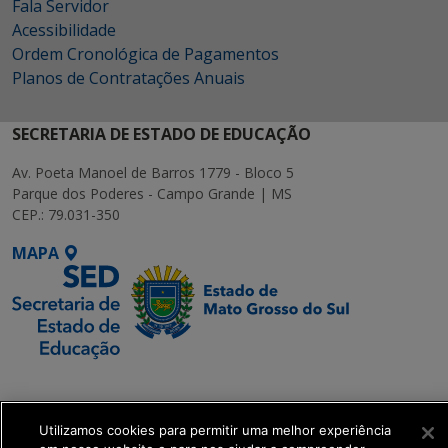
Fala Servidor
Acessibilidade
Ordem Cronológica de Pagamentos
Planos de Contratações Anuais
SECRETARIA DE ESTADO DE EDUCAÇÃO
Av. Poeta Manoel de Barros 1779 - Bloco 5
Parque dos Poderes - Campo Grande | MS
CEP.: 79.031-350
MAPA
SETDIG | Secretaria-
Executiva de
Transformação Digital
Utilizamos cookies para permitir uma melhor experiência