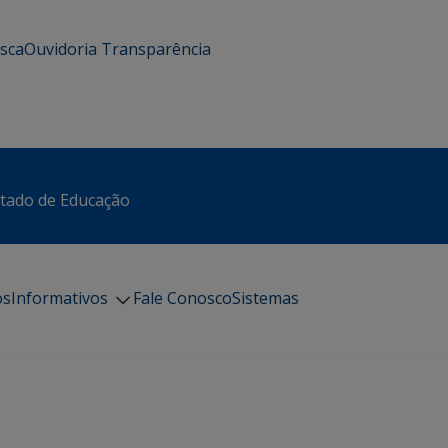
usca
Ouvidoria
Transparência
stado de Educação
os
Informativos
Fale Conosco
Sistemas