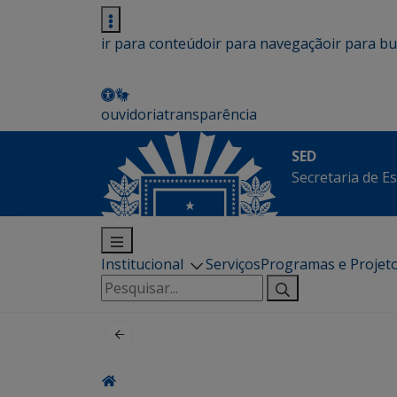
ir para conteúdo
ir para navegação
ir para b
ouvidoria
transparência
SED
Secretaria de E
Institucional
Serviços
Programas e Projet
Pesquisar
por: