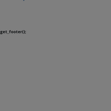
SETDIG | Secretaria-
Executiva de
Transformação Digital
get_footer();