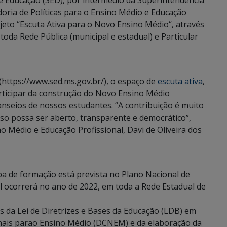
e Educação (SED), por intermédio da Superintendência
oria de Políticas para o Ensino Médio e Educação
jeto “Escuta Ativa para o Novo Ensino Médio“, através
oda Rede Pública (municipal e estadual) e Particular
(https://www.sed.ms.gov.br/), o espaço de
escuta ativa
,
rticipar da construção do Novo Ensino Médio
anseios de nossos estudantes. “A contribuição é muito
so possa ser aberto, transparente e democrático”,
o Médio e Educação Profissional, Davi de Oliveira dos
a de formação está prevista no Plano Nacional de
l ocorrerá no ano de 2022, em toda a Rede Estadual de
s da Lei de Diretrizes e Bases da Educação (LDB) em
onais parao Ensino Médio (DCNEM) e da elaboração da