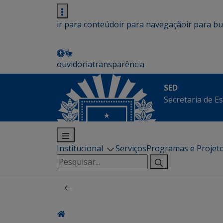
ir para conteúdo
ir para navegação
ir para b
ouvidoria
transparência
SED
Secretaria de E
Institucional
Serviços
Programas e Projet
Pesquisar
por: