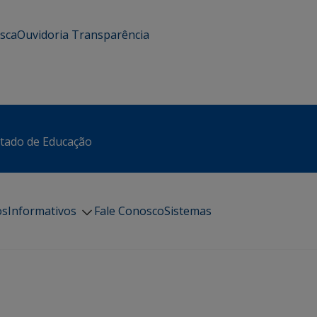
usca
Ouvidoria
Transparência
stado de Educação
os
Informativos
Fale Conosco
Sistemas