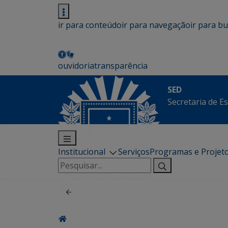
ir para conteúdo
ir para navegação
ir para b
ouvidoria
transparência
SED
Secretaria de E
Institucional
Serviços
Programas e Projet
Pesquisar
por: