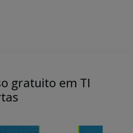
s
o gratuito em TI
rtas