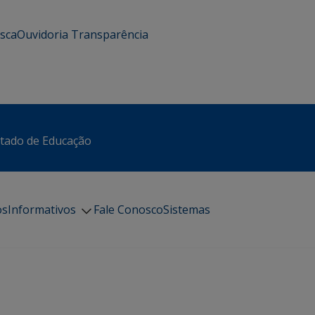
usca
Ouvidoria
Transparência
stado de Educação
os
Informativos
Fale Conosco
Sistemas