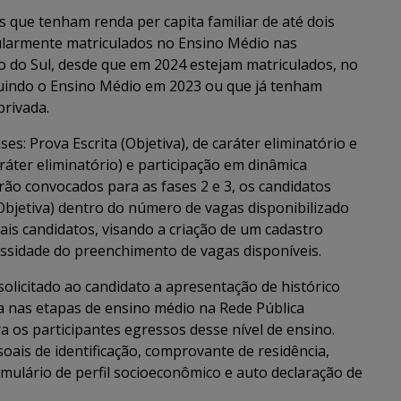
 que tenham renda per capita familiar de até dois
ularmente matriculados no Ensino Médio nas
so do Sul, desde que em 2024 estejam matriculados, no
luindo o Ensino Médio em 2023 ou que já tenham
privada.
es: Prova Escrita (Objetiva), de caráter eliminatório e
aráter eliminatório) e participação em dinâmica
Serão convocados para as fases 2 e 3, os candidatos
Objetiva) dentro do número de vagas disponibilizado
is candidatos, visando a criação de um cadastro
essidade do preenchimento de vagas disponíveis.
olicitado ao candidato a apresentação de histórico
la nas etapas de ensino médio na Rede Pública
 os participantes egressos desse nível de ensino.
oais de identificação, comprovante de residência,
mulário de perfil socioeconômico e auto declaração de