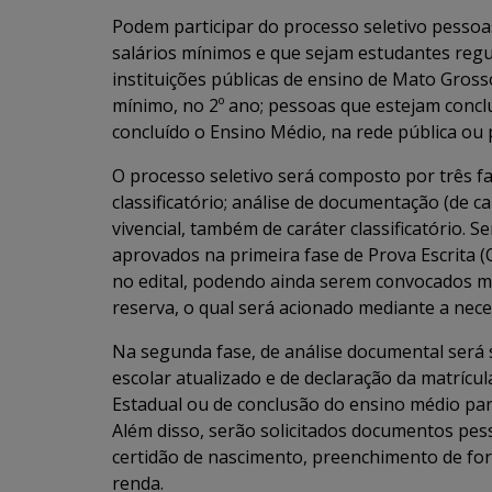
Podem participar do processo seletivo pessoas
salários mínimos e que sejam estudantes reg
instituições públicas de ensino de Mato Gros
mínimo, no 2º ano; pessoas que estejam conc
concluído o Ensino Médio, na rede pública ou 
O processo seletivo será composto por três fas
classificatório; análise de documentação (de c
vivencial, também de caráter classificatório. 
aprovados na primeira fase de Prova Escrita (
no edital, podendo ainda serem convocados ma
reserva, o qual será acionado mediante a nec
Na segunda fase, de análise documental será s
escolar atualizado e de declaração da matrícu
Estadual ou de conclusão do ensino médio para
Além disso, serão solicitados documentos pess
certidão de nascimento, preenchimento de for
renda.