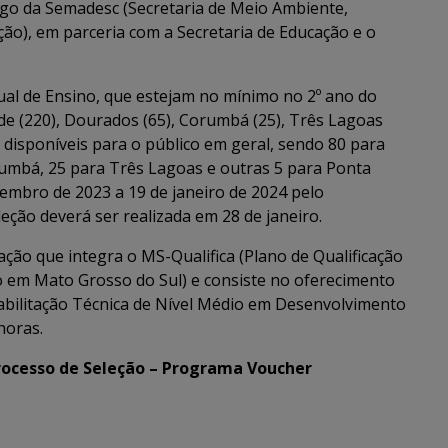
rego da Semadesc (Secretaria de Meio Ambiente,
ão), em parceria com a Secretaria de Educação e o
al de Ensino, que estejam no mínimo no 2º ano do
e (220), Dourados (65), Corumbá (25), Três Lagoas
o disponíveis para o público em geral, sendo 80 para
umbá, 25 para Três Lagoas e outras 5 para Ponta
vembro de 2023 a 19 de janeiro de 2024 pelo
leção deverá ser realizada em 28 de janeiro.
ão que integra o MS-Qualifica (Plano de Qualificação
o em Mato Grosso do Sul) e consiste no oferecimento
Habilitação Técnica de Nível Médio em Desenvolvimento
horas.
 Processo de Seleção – Programa Voucher