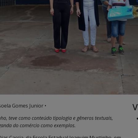
V
soela Gomes Junior •
ho, teve como conteúdo tipologia e gêneros textuais,
ganda do comércio como exemplos.
Dias Caccia, da Escola Estadual Joaquim Murtinho, em