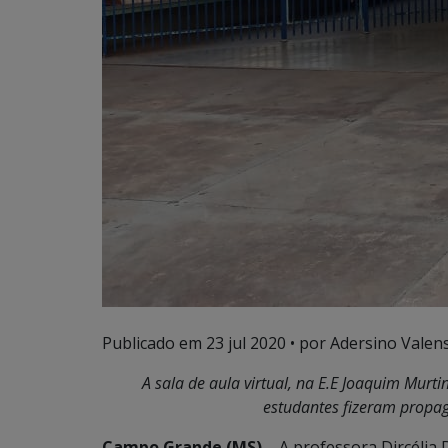
Publicado em
23 jul 2020
• por Adersino Valen
A sala de aula virtual,
na E.E Joaquim Murtin
estudantes fizeram propa
Campo Grande (MS)
– A professora Dircélia 