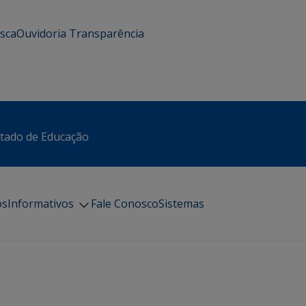
usca
Ouvidoria
Transparência
stado de Educação
os
Informativos
Fale Conosco
Sistemas