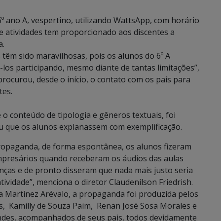
6º ano A, vespertino, utilizando WattsApp, com horário
e atividades tem proporcionado aos discentes a
a.
 têm sido maravilhosas, pois os alunos do 6º A
-los participando, mesmo diante de tantas limitações”,
procurou, desde o início, o contato com os pais para
tes.
 o conteúdo de tipologia e gêneros textuais, foi
u que os alunos explanassem com exemplificação.
ropaganda, de forma espontânea, os alunos fizeram
mpresários quando receberam os áudios das aulas
anças e de pronto disseram que nada mais justo seria
ividade”, menciona o diretor Claudenilson Friedrish.
ia Martinez Arévalo, a propaganda foi produzida pelos
s, Kamilly de Souza Paim, Renan José Sosa Morales e
ndes, acompanhados de seus pais, todos devidamente