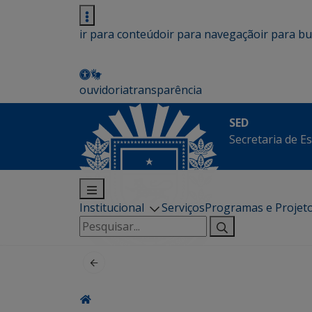
ir para conteúdo
ir para navegação
ir para b
ouvidoria
transparência
SED
Secretaria de E
Institucional
Serviços
Programas e Projet
Pesquisar
por: