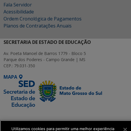
Fala Servidor
Acessibilidade
Ordem Cronológica de Pagamentos
Planos de Contratações Anuais
SECRETARIA DE ESTADO DE EDUCAÇÃO
Av. Poeta Manoel de Barros 1779 - Bloco 5
Parque dos Poderes - Campo Grande | MS
CEP.: 79.031-350
MAPA
SETDIG | Secretaria-
Executiva de
Transformação Digital
Utilizamos cookies para permitir uma melhor experiência