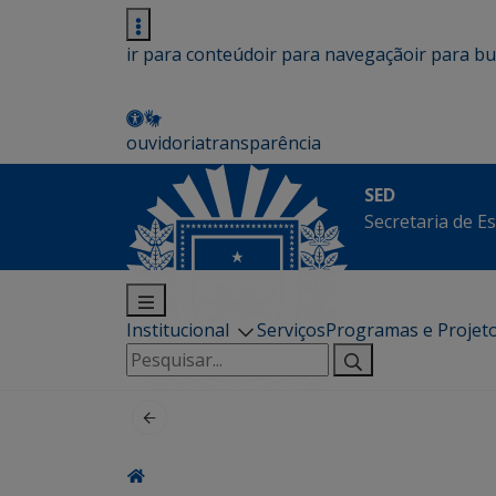
ir para conteúdo
ir para navegação
ir para b
ouvidoria
transparência
SED
Secretaria de E
Institucional
Serviços
Programas e Projet
Pesquisar
por: