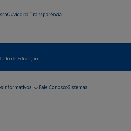
usca
Ouvidoria
Transparência
stado de Educação
os
Informativos
Fale Conosco
Sistemas