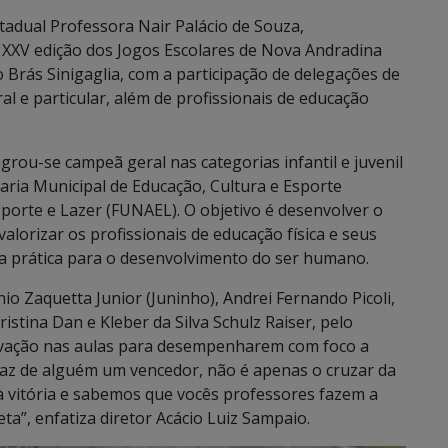
adual Professora Nair Palácio de Souza,
a XXV edição dos Jogos Escolares de Nova Andradina
o Brás Sinigaglia, com a participação de delegações de
ral e particular, além de profissionais de educação
agrou-se campeã geral nas categorias infantil e juvenil
taria Municipal de Educação, Cultura e Esporte
orte e Lazer (FUNAEL). O objetivo é desenvolver o
valorizar os profissionais de educação física e seus
a prática para o desenvolvimento do ser humano.
o Zaquetta Junior (Juninho), Andrei Fernando Picoli,
istina Dan e Kleber da Silva Schulz Raiser, pelo
vação nas aulas para desempenharem com foco a
 faz de alguém um vencedor, não é apenas o cruzar da
 vitória e sabemos que vocês professores fazem a
ta”, enfatiza diretor Acácio Luiz Sampaio.