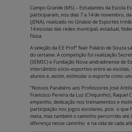
Campo Grande (MS) – Estudantes da Escola Est
participaram, nos dias 7 a 14 de novembro, d
(JENA), realizado no Ginásio de Esportes Irmã
14 escolas das redes municipal, estadual, fede
física.
A seleção da E.E Profª Nair Palácio de Souza s
do certame. A competição foi realização Secre
(SEMEC) e Fundação Nova-andradinense de Esp
intercâmbio sócio-esportivo entre as escolas, 
alunos e, assim, estimular o esporte como um
“Nossos Parabéns aos Professores José Antôni
Francisco Pereira da Luz (Chiquinho), Raquel Cr
empenho, dedicação nos treinamentos e moti
participação nos jogos escolares, pois o que
meta, mas também o caminho percorrido até à
diferença nesse caminho e na vida de cada atle