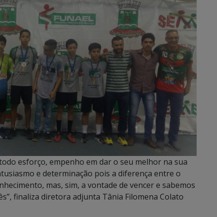
 todo esforço, empenho em dar o seu melhor na sua
tusiasmo e determinação pois a diferença entre o
onhecimento, mas, sim, a vontade de vencer e sabemos
s”, finaliza diretora adjunta Tânia Filomena Colato