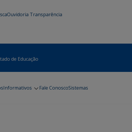
usca
Ouvidoria
Transparência
stado de Educação
os
Informativos
Fale Conosco
Sistemas