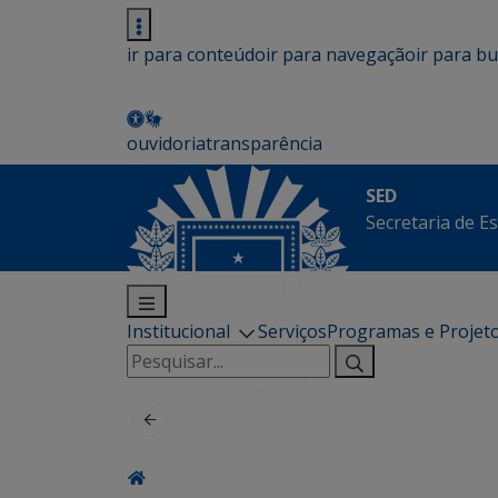
ir para conteúdo
ir para navegação
ir para b
ouvidoria
transparência
SED
Secretaria de E
Institucional
Serviços
Programas e Projet
Pesquisar
por: