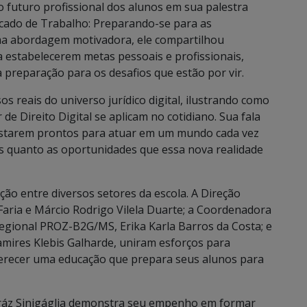
o futuro profissional dos alunos em sua palestra
rcado de Trabalho: Preparando-se para as
ma abordagem motivadora, ele compartilhou
a estabelecerem metas pessoais e profissionais,
a preparação para os desafios que estão por vir.
os reais do universo jurídico digital, ilustrando como
 de Direito Digital se aplicam no cotidiano. Sua fala
estarem prontos para atuar em um mundo cada vez
os quanto as oportunidades que essa nova realidade
ração entre diversos setores da escola. A Direção
Faria e Márcio Rodrigo Vilela Duarte; a Coordenadora
egional PROZ-B2G/MS, Erika Karla Barros da Costa; e
amires Klebis Galharde, uniram esforços para
ferecer uma educação que prepara seus alunos para
Bráz Sinigáglia demonstra seu empenho em formar