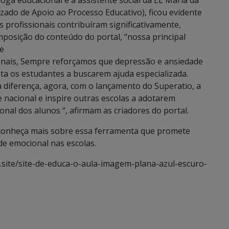
oga educacional e a assistente social da EE Maria da
izado de Apoio ao Processo Educativo), ficou evidente
 profissionais contribuíram significativamente,
posição do conteúdo do portal, “nossa principal
e
onais, Sempre reforçamos que depressão e ansiedade
ta os estudantes a buscarem ajuda especializada.
a diferença, agora, com o lançamento do Superatio, a
de nacional e inspire outras escolas a adotarem
al dos alunos “, afirmam as criadores do portal.
e conheça mais sobre essa ferramenta que promete
e emocional nas escolas.
.site/site-de-educa-o-aula-imagem-plana-azul-escuro-