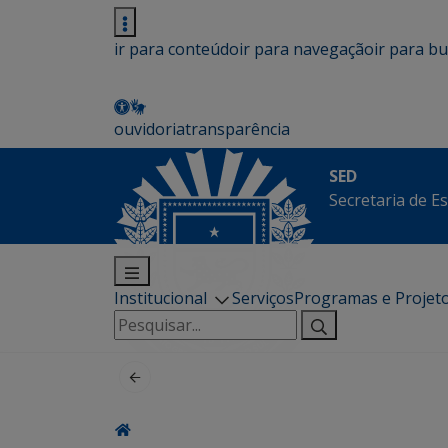
ir para conteúdo
ir para navegação
ir para b
ouvidoria
transparência
SED
Secretaria de E
Institucional
Serviços
Programas e Projet
Pesquisar
por: