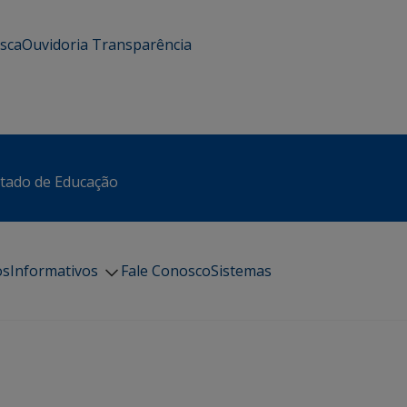
usca
Ouvidoria
Transparência
stado de Educação
os
Informativos
Fale Conosco
Sistemas