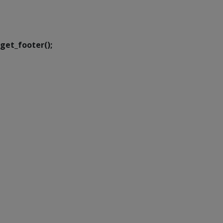
Executiva de
Transformação Digital
get_footer();