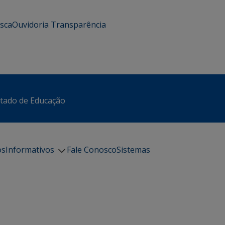
usca
Ouvidoria
Transparência
stado de Educação
os
Informativos
Fale Conosco
Sistemas