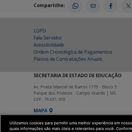
Compartilhe:
LGPD
Fala Servidor
Acessibilidade
Ordem Cronológica de Pagamentos
Planos de Contratações Anuais
SECRETARIA DE ESTADO DE EDUCAÇÃO
Av. Poeta Manoel de Barros 1779 - Bloco 5
Parque dos Poderes - Campo Grande | MS
CEP.: 79.031-350
MAPA
SETDIG | Secretaria-Executiva de Transf
Utilizamos cookies para permitir uma melhor experiência em noss
quais informações são mais úteis e relevantes para você. Confor