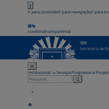
ir para conteúdo
ir para navegação
ir para b
ouvidoria
transparência
SED
Secretaria de E
Institucional
Serviços
Programas e Projet
Pesquisar
por: