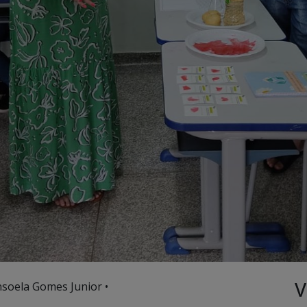
V
nsoela Gomes Junior •