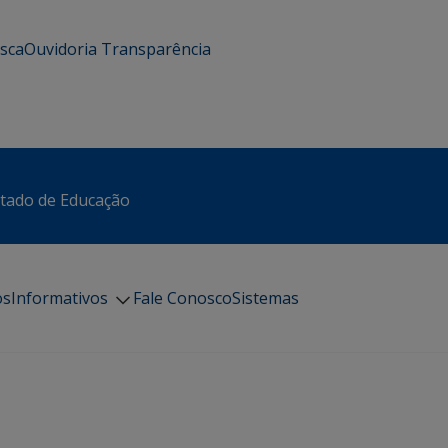
usca
Ouvidoria
Transparência
stado de Educação
os
Informativos
Fale Conosco
Sistemas