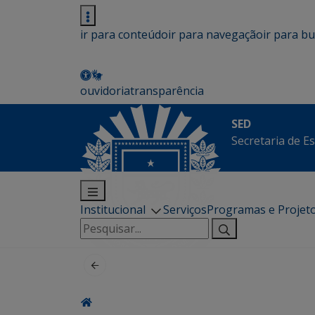
ir para conteúdo
ir para navegação
ir para b
ouvidoria
transparência
SED
Secretaria de E
Institucional
Serviços
Programas e Projet
Pesquisar
por: