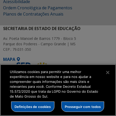
Acessibilidade
Ordem Cronológica de Pagamentos
Planos de Contratações Anuais
SECRETARIA DE ESTADO DE EDUCAÇÃO
Av. Poeta Manoel de Barros 1779 - Bloco 5
Parque dos Poderes - Campo Grande | MS
CEP.: 79.031-350
MAPA
Utilizamos cookies para permitir uma melhor
experiência em nosso website e para nos ajudar a
compreender quais informações são mais úteis e
relevantes para você. Conforme Decreto Estadual
15.572/2020 que trata da LGPD no Governo do Estado
SETDIG | Secretaria-
de Mato Grosso do Sul.
Executiva de
Transformação Digital
Definições de cookies
Prosseguir com todos