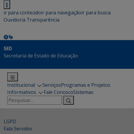
ir para conteúdo
ir para navegação
ir para busca
Ouvidoria
Transparência
SED
Secretaria de Estado de Educação
Institucional
Serviços
Programas e Projetos
Informativos
Fale Conosco
Sistemas
Pesquisar
por:
LGPD
Fala Servidor