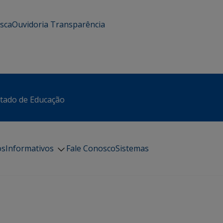
usca
Ouvidoria
Transparência
stado de Educação
os
Informativos
Fale Conosco
Sistemas