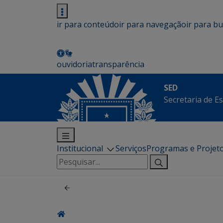
ir para conteúdo
ir para navegação
ir para b
ouvidoria
transparência
SED
Secretaria de E
Institucional
Serviços
Programas e Projet
Pesquisar
por: