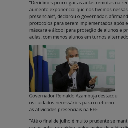
“Decidimos prorrogar as aulas remotas na red
aumento exponencial que nós tivemos nessas 
presenciais”, declarou o governador, afirmand
protocolos para serem implementados após est
máscara e álcool para proteção de alunos e p
aulas, com menos alunos em turnos alternado
Governador Reinaldo Azambuja destacou
os cuidados necessários para o retorno
às atividades presenciais na REE.
“Até o final de julho é muito prudente se man
essas aulas por vídeo, pelos meios de mídia di