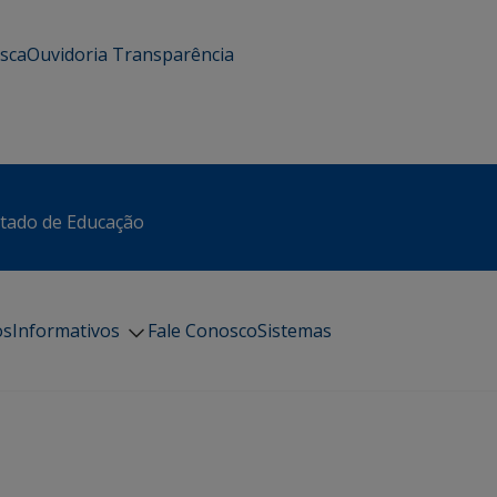
usca
Ouvidoria
Transparência
stado de Educação
os
Informativos
Fale Conosco
Sistemas