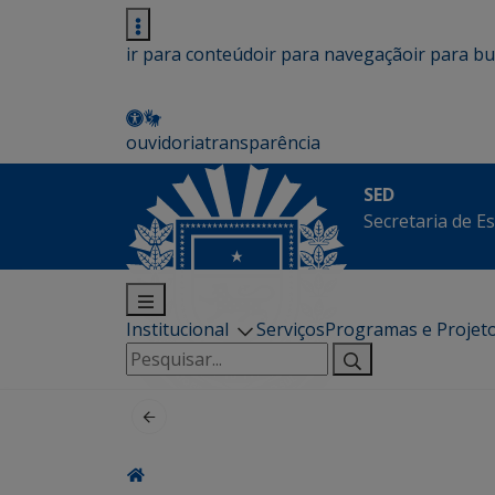
ir para conteúdo
ir para navegação
ir para b
ouvidoria
transparência
SED
Secretaria de E
Institucional
Serviços
Programas e Projet
Pesquisar
por: