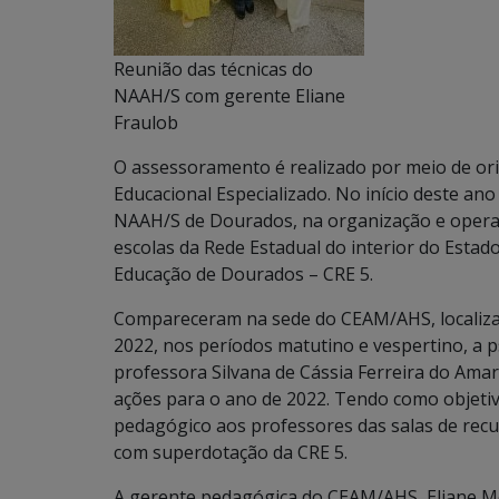
Reunião das técnicas do
NAAH/S com gerente Eliane
Fraulob
O assessoramento é realizado por meio de ori
Educacional Especializado. No início deste an
NAAH/S de Dourados, na organização e operaci
escolas da Rede Estadual do interior do Estad
Educação de Dourados – CRE 5.
Compareceram na sede do CEAM/AHS, localizad
2022, nos períodos matutino e vespertino, a p
professora Silvana de Cássia Ferreira do Ama
ações para o ano de 2022. Tendo como objet
pedagógico aos professores das salas de recu
com superdotação da CRE 5.
A gerente pedagógica do CEAM/AHS, Eliane Mo