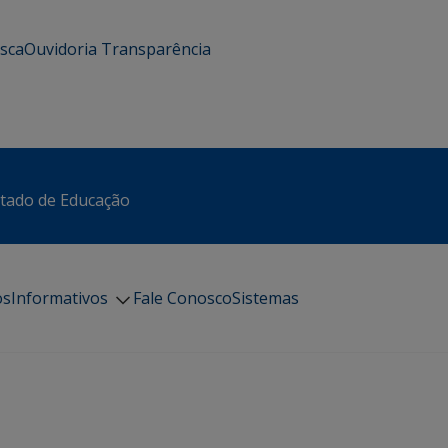
usca
Ouvidoria
Transparência
stado de Educação
os
Informativos
Fale Conosco
Sistemas