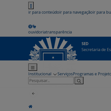
ir para conteúdo
ir para navegação
ir para b
ouvidoria
transparência
SED
Secretaria de E
Institucional
Serviços
Programas e Projet
Pesquisar
por: