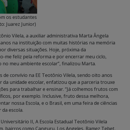
om os estudantes
to: Juarez Junior)
nio Vilela, a auxiliar administrativa Marta Ângela
anos na instituição com muitas histórias na memória
por diversas situações. Hoje, próxima da
o-me feliz pela reforma e por encerrar meu ciclo,
 no meu ambiente escolar”, finalizou Marta.
s de convívio na EE Teotônio Vilela, sendo oito anos
r da unidade escolar, enfatizou que a parceria trouxe
ões para trabalhar e ensinar. “Já colhemos frutos com
icos, por exemplo. Inclusive, fruto dessa melhora,
tar nossa Escola, e o Brasil, em uma feira de ciências
 da escola.
Universitário II, A Escola Estadual Teotônio Vilela
m, bairros como Canguru, Los Angeles, Ramez Tebet,