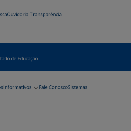
usca
Ouvidoria
Transparência
stado de Educação
os
Informativos
Fale Conosco
Sistemas