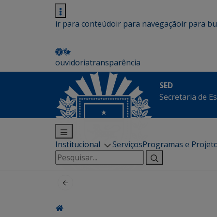
ir para conteúdo
ir para navegação
ir para b
ouvidoria
transparência
SED
Secretaria de E
Institucional
Serviços
Programas e Projet
Pesquisar
por: