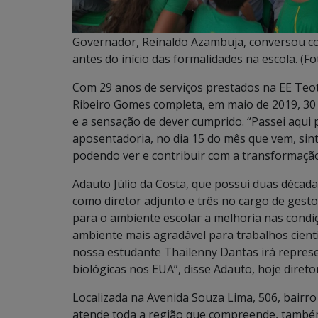
Governador, Reinaldo Azambuja, conversou c
antes do início das formalidades na escola. (Fo
Com 29 anos de serviços prestados na EE Teotô
Ribeiro Gomes completa, em maio de 2019, 30 
e a sensação de dever cumprido. “Passei aqui 
aposentadoria, no dia 15 do mês que vem, sint
podendo ver e contribuir com a transformação
Adauto Júlio da Costa, que possui duas década
como diretor adjunto e três no cargo de gesto
para o ambiente escolar a melhoria nas condiç
ambiente mais agradável para trabalhos científ
nossa estudante Thailenny Dantas irá represen
biológicas nos EUA”, disse Adauto, hoje diretor
Localizada na Avenida Souza Lima, 506, bairro 
atende toda a região que compreende, també