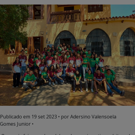
Publicado em
19 set 2023
• por Adersino Valensoela
Gomes Junior •