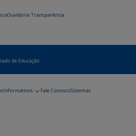
usca
Ouvidoria
Transparência
stado de Educação
os
Informativos
Fale Conosco
Sistemas