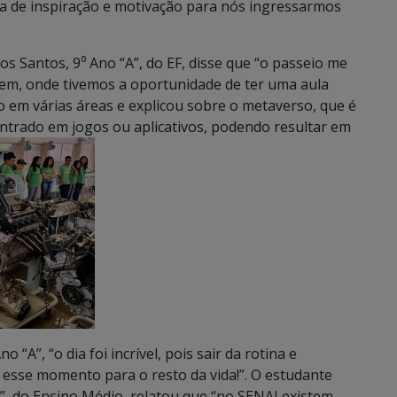
a de inspiração e motivação para nós ingressarmos
 Santos, 9⁰ Ano “A”, do EF, disse que “o passeio me
cem, onde tivemos a oportunidade de ter uma aula
o em várias áreas e explicou sobre o metaverso, que é
ontrado em jogos ou aplicativos, podendo resultar em
 “A”, “o dia foi incrível, pois sair da rotina e
 esse momento para o resto da vida!”. O estudante
”, do Ensino Médio, relatou que “no SENAI existem