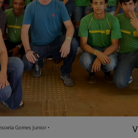
V
nsoela Gomes Junior •