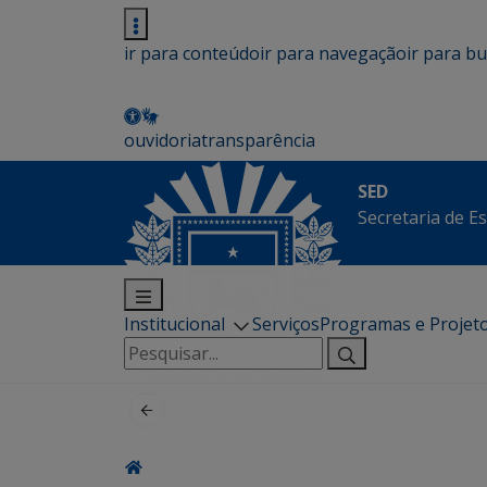
ir para conteúdo
ir para navegação
ir para b
ouvidoria
transparência
SED
Secretaria de E
Institucional
Serviços
Programas e Projet
Pesquisar
por: