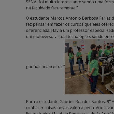
SENAI foi muito interessante sendo uma form
na faculdade futuramente.”
O estudante Marcos Antonio Barbosa Farias dos
fez pensar em fazer os cursos que eles ofere
diferenciada. Havia um professor especializad
um multiverso virtual tecnológico, sendo enc
ganhos financeiros.”
Para a estudante Gabrieli Roa dos Santos, 9⁰ Ano
conhecer coisas novas valeu a pena. Vou levar
Edson Junior Malafaia Rodrigues, do 1⁰ Ano “A