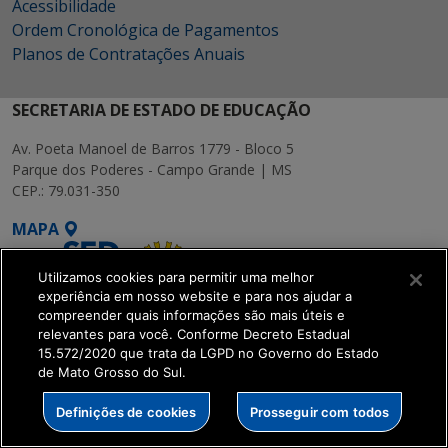
Acessibilidade
Ordem Cronológica de Pagamentos
Planos de Contratações Anuais
SECRETARIA DE ESTADO DE EDUCAÇÃO
Av. Poeta Manoel de Barros 1779 - Bloco 5
Parque dos Poderes - Campo Grande | MS
CEP.: 79.031-350
MAPA
Utilizamos cookies para permitir uma melhor
experiência em nosso website e para nos ajudar a
compreender quais informações são mais úteis e
relevantes para você. Conforme Decreto Estadual
15.572/2020 que trata da LGPD no Governo do Estado
SETDIG | Secretaria-
de Mato Grosso do Sul.
Executiva de
Transformação Digital
Definições de cookies
Prosseguir com todos