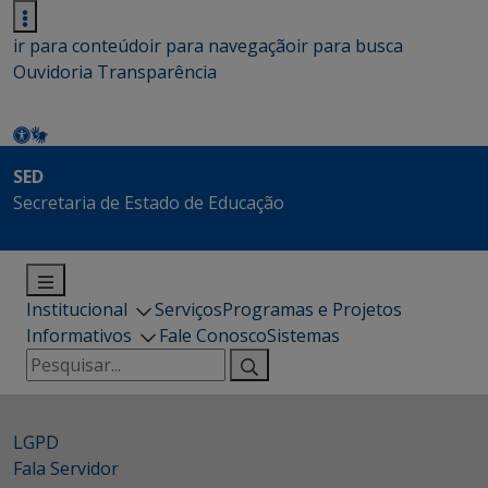
ir para conteúdo
ir para navegação
ir para busca
Ouvidoria
Transparência
SED
Secretaria de Estado de Educação
Institucional
Serviços
Programas e Projetos
Informativos
Fale Conosco
Sistemas
Pesquisar
por:
LGPD
Fala Servidor