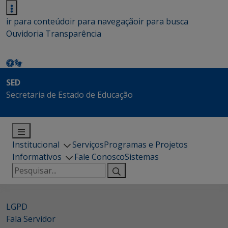
ir para conteúdo
ir para navegação
ir para busca
Ouvidoria
Transparência
SED
Secretaria de Estado de Educação
Institucional
Serviços
Programas e Projetos
Informativos
Fale Conosco
Sistemas
Pesquisar
por:
LGPD
Fala Servidor