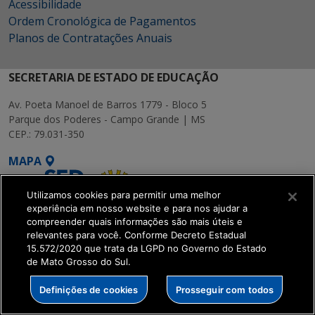
Acessibilidade
Ordem Cronológica de Pagamentos
Planos de Contratações Anuais
SECRETARIA DE ESTADO DE EDUCAÇÃO
Av. Poeta Manoel de Barros 1779 - Bloco 5
Parque dos Poderes - Campo Grande | MS
CEP.: 79.031-350
MAPA
Utilizamos cookies para permitir uma melhor
experiência em nosso website e para nos ajudar a
compreender quais informações são mais úteis e
relevantes para você. Conforme Decreto Estadual
15.572/2020 que trata da LGPD no Governo do Estado
SETDIG | Secretaria-
de Mato Grosso do Sul.
Executiva de
Transformação Digital
Definições de cookies
Prosseguir com todos