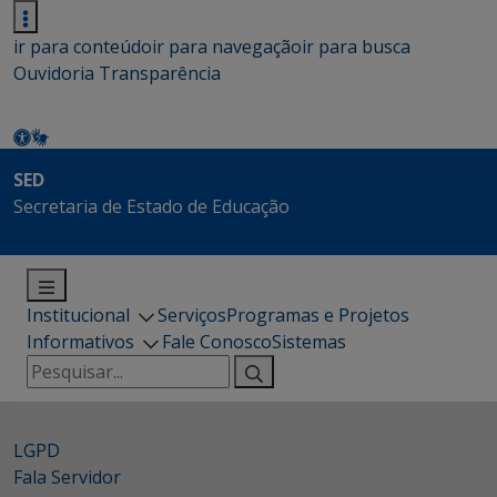
ir para conteúdo
ir para navegação
ir para busca
Ouvidoria
Transparência
SED
Secretaria de Estado de Educação
Institucional
Serviços
Programas e Projetos
Informativos
Fale Conosco
Sistemas
Pesquisar
por:
LGPD
Fala Servidor