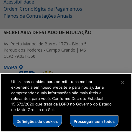
Acessibilidade
Ordem Cronológica de Pagamentos
Planos de Contratações Anuais
SECRETARIA DE ESTADO DE EDUCAÇÃO
Av. Poeta Manoel de Barros 1779 - Bloco 5
Parque dos Poderes - Campo Grande | MS
CEP.: 79.031-350
MAPA
Utilizamos cookies para permitir uma melhor
experiência em nosso website e para nos ajudar a
compreender quais informações são mais úteis e
relevantes para você. Conforme Decreto Estadual
15.572/2020 que trata da LGPD no Governo do Estado
SETDIG | Secretaria-
de Mato Grosso do Sul.
Executiva de
Transformação Digital
Definições de cookies
Prosseguir com todos