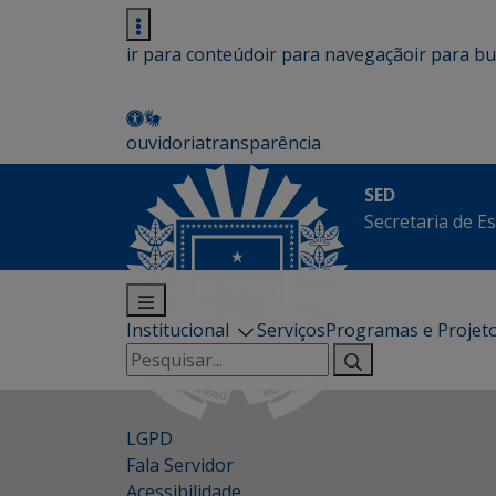
ir para conteúdo
ir para navegação
ir para b
ouvidoria
transparência
SED
Secretaria de E
Institucional
Serviços
Programas e Projet
Pesquisar
por:
LGPD
Fala Servidor
Acessibilidade