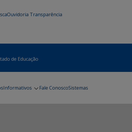
usca
Ouvidoria
Transparência
stado de Educação
os
Informativos
Fale Conosco
Sistemas