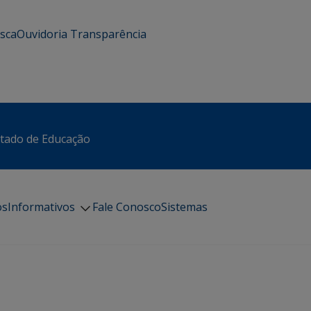
usca
Ouvidoria
Transparência
stado de Educação
os
Informativos
Fale Conosco
Sistemas