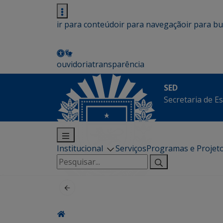
ir para conteúdo
ir para navegação
ir para b
ouvidoria
transparência
SED
Secretaria de E
Institucional
Serviços
Programas e Projet
Pesquisar
por: