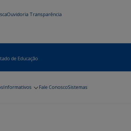
usca
Ouvidoria
Transparência
stado de Educação
os
Informativos
Fale Conosco
Sistemas