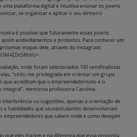
 uma plataforma digital e intuitiva ensinar os jovens
omizar, se organizar e aplicar o seu dinheiro
anceira é possível que futuramente esses jovens
o assim endividamentos e protestos. Para conhecer um
próximas etapas dele, através do Instagram:
id=MDM4ZDc5MmU=
.
valiação, onde foram selecionados 100 semifinalistas
 elas, “sinto-me privilegiada em orientar um grupo
s que acreditam que o empreendedorismo e o
integral”, menciona professora Carolina.
interferência ou sugestões, apenas a orientação de
s e habilidades que seusestudantes desenvolveram
vens empreendedores que sabem onde e como desejam
ão que eles trazem e na diferença que essa proposta