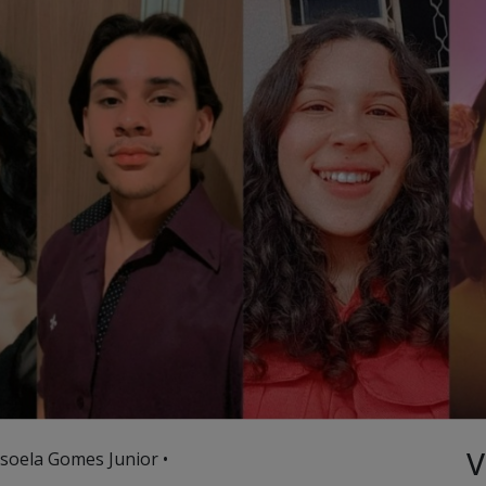
V
soela Gomes Junior •