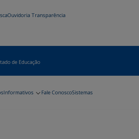
usca
Ouvidoria
Transparência
stado de Educação
os
Informativos
Fale Conosco
Sistemas