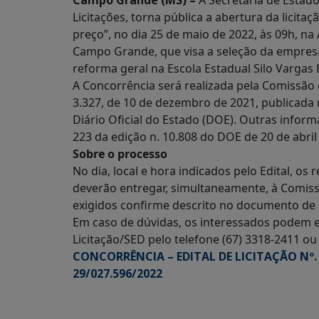
Campo Grande (MS) –
A Secretaria de Estad
Licitações, torna pública a abertura da licit
preço”, no dia 25 de maio de 2022, às 09h, na
Campo Grande, que visa a seleção da empresa
reforma geral na Escola Estadual Silo Vargas 
A Concorrência será realizada pela Comissão 
3.327, de 10 de dezembro de 2021, publicada 
Diário Oficial do Estado (DOE). Outras info
223 da edição n. 10.808 do DOE de 20 de abril
Sobre o processo
No dia, local e hora indicados pelo Edital, o
deverão entregar, simultaneamente, à Comiss
exigidos confirme descrito no documento de 
Em caso de dúvidas, os interessados podem e
Licitação/SED pelo telefone (67) 3318-2411 ou
CONCORRÊNCIA – EDITAL DE LICITAÇÃO Nº.
29/027.596/2022