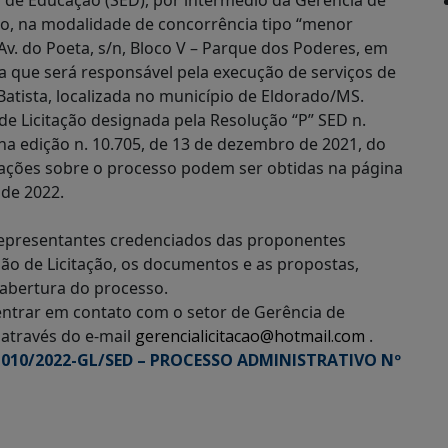
o de Educação (SED), por intermédio da Gerência de
ação, na modalidade de concorrência tipo “menor
 Av. do Poeta, s/n, Bloco V – Parque dos Poderes, em
 que será responsável pela execução de serviços de
Batista, localizada no município de Eldorado/MS.
de Licitação designada pela Resolução “P” SED n.
na edição n. 10.705, de 13 de dezembro de 2021, do
rmações sobre o processo podem ser obtidas na página
 de 2022.
s representantes credenciados das proponentes
ão de Licitação, os documentos e as propostas,
abertura do processo.
ntrar em contato com o setor de Gerência de
 através do e-mail
gerencialicitacao@hotmail.com
.
 010/2022-GL/SED – PROCESSO ADMINISTRATIVO Nº