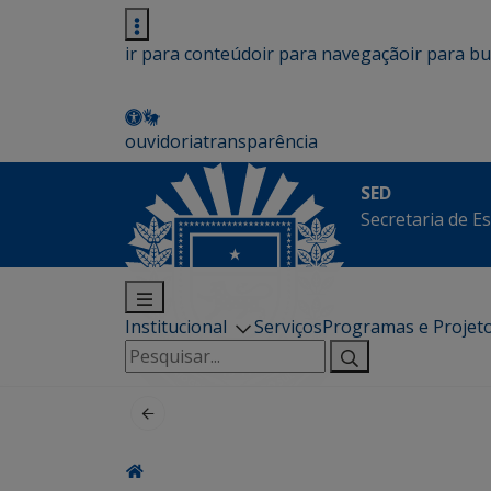
ir para conteúdo
ir para navegação
ir para b
ouvidoria
transparência
SED
Secretaria de E
Institucional
Serviços
Programas e Projet
Pesquisar
por: