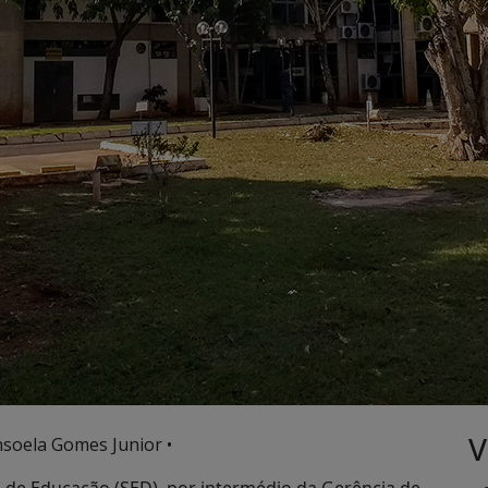
V
nsoela Gomes Junior •