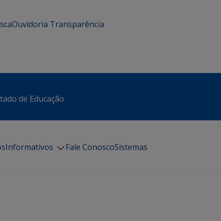
usca
Ouvidoria
Transparência
stado de Educação
os
Informativos
Fale Conosco
Sistemas