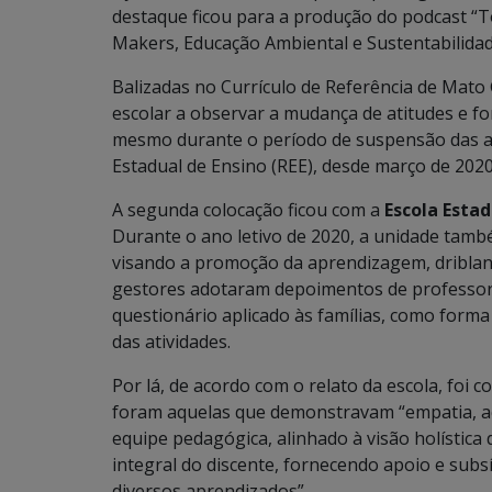
destaque ficou para a produção do podcast “T
Makers, Educação Ambiental e Sustentabilidad
Balizadas no Currículo de Referência de Mato 
escolar a observar a mudança de atitudes e f
mesmo durante o período de suspensão das at
Estadual de Ensino (REE), desde março de 2020
A segunda colocação ficou com a
Escola Esta
Durante o ano letivo de 2020, a unidade tamb
visando a promoção da aprendizagem, driblan
gestores adotaram depoimentos de professore
questionário aplicado às famílias, como form
das atividades.
Por lá, de acordo com o relato da escola, foi
foram aquelas que demonstravam “empatia, aco
equipe pedagógica, alinhado à visão holístic
integral do discente, fornecendo apoio e subsí
diversos aprendizados”.