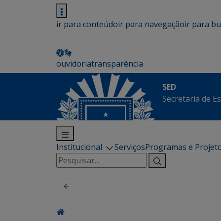
ir para conteúdo
ir para navegação
ir para b
ouvidoria
transparência
SED
Secretaria de E
Institucional
Serviços
Programas e Projet
Pesquisar
por: