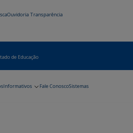
usca
Ouvidoria
Transparência
stado de Educação
os
Informativos
Fale Conosco
Sistemas