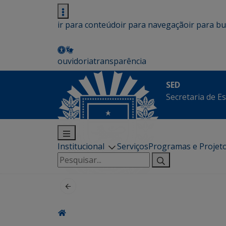
ir para conteúdo
ir para navegação
ir para b
ouvidoria
transparência
SED
Secretaria de E
Institucional
Serviços
Programas e Projet
Pesquisar
por: