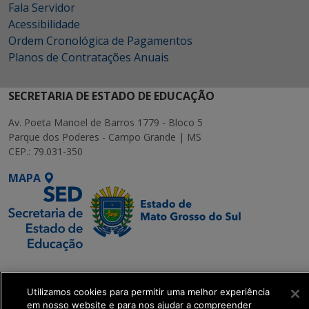
Fala Servidor
Acessibilidade
Ordem Cronológica de Pagamentos
Planos de Contratações Anuais
SECRETARIA DE ESTADO DE EDUCAÇÃO
Av. Poeta Manoel de Barros 1779 - Bloco 5
Parque dos Poderes - Campo Grande | MS
CEP.: 79.031-350
MAPA
SETDIG | Secretaria-
Executiva de
Utilizamos cookies para permitir uma melhor experiência
Transformação Digital
em nosso website e para nos ajudar a compreender